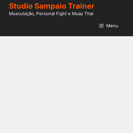
Pular
Studio Sampaio Trainer
para
Musculação, Personal Fight e Muay Thai
o
conteúdo
Menu
Treino de Academia
Feminino para
Emagrecer