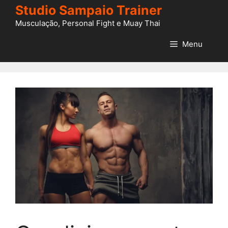
Pular
Studio Sampaio Trainer
para
Musculação, Personal Fight e Muay Thai
o
conteúdo
Menu