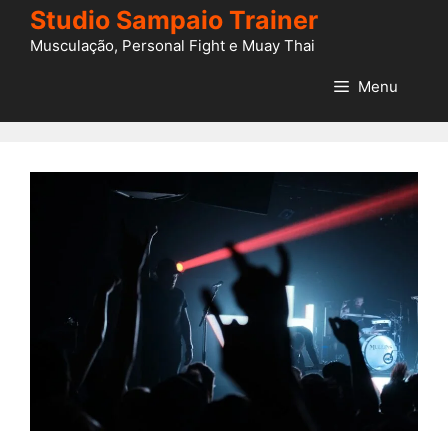
Pular
Studio Sampaio Trainer
para
Musculação, Personal Fight e Muay Thai
o
conteúdo
Menu